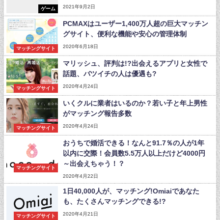
2021年9月2日
ゲーム
PCMAXはユーザー1,400万人超の巨大マッチン
グサイト、便利な機能や安心の管理体制
2020年6月18日
マッチングサイト
マリッシュ、評判は!?出会えるアプリと女性で
話題、バツイチの人は優遇も?
2020年4月24日
マッチングサイト
いくクルに業者はいるのか？若い子と年上男性
がマッチング報告多数
2020年4月24日
マッチングサイト
おうちで婚活できる！なんと91.7％の人が1年
以内に交際！会員数5.5万人以上だけど4000円
～出会えちゃう！？
マッチングサイト
2020年4月22日
1日40,000人が、マッチング!Omiaiであなた
も、たくさんマッチングできる!?
2020年4月21日
マッチングサイト