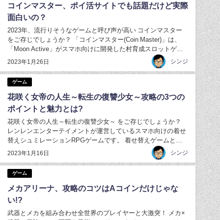
コインマスター、ポイ活サイトでも話題だけど実際
面白いの？
2023年、流行りそうなゲームと呼び声が高い コインマスター
をご存じでしょうか？ 「コインマスター(Coin Master)」は、
「Moon Active」がスマホ向けに開発した村育成スロットゲー
ム。 村レベルは現状400以上まで育成可能 ということでやり込
シンジ
2023年1月26日
み要素としては十分です。 更に操作はタップのみという 至っ
て...
ゲーム
花咲く女帝の人生～転生の復讐少女～攻略の3つの
ポイントと魅力とは?
花咲く女帝の人生～転生の復讐少女～ をご存じでしょうか？
レンレンエンターテイメントが運営しているスマホ向けの着せ
替えシュミレーションRPGゲームです。 着せ替えゲームと聞
くと、 お子さんでも気軽に楽しめる可愛いイメージを持つ方が
シンジ
2023年1月16日
いるかもしれません。 実際に始めてみるとドロドロとした人間
関係や、 大人が喜ぶ物語がメイン...
ゲーム
メカアリーナ、攻略のコツはAコインだけじゃな
い!?
武器とメカを組み合わせ全世界のプレイヤーと大激突！ メカ×