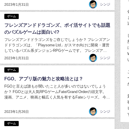
ラ)」が支える自然豊かな世界が舞台となっていますが、そんな
シンジ
2023年1月31日
生命の樹に「ヤヨイ族」が放ったモンスターが迫っている。 プ
レイヤーである主人公は、 そんな...
ゲーム
フレンズアンドドラゴンズ、ポイ活サイトでも話題
のパズルゲームは面白い!?
フレンズアンドドラゴンズをご存じでしょうか？ フレンズアン
ドドラゴンズは、「Playsome Ltd」がスマホ向けに開発・運営
しているパズル系ダンジョンRPGゲームです。 フレンズアン
ドドラゴンズでは、マス目のダンジョンマップ上で各キャラを
シンジ
2023年1月31日
動かしながら敵を倒したり探索をします。 また戦闘はターン制
で、味方キャラを移動さ...
ゲーム
FGO、アプリ版の魅力と攻略法とは？
FGOと言えば誰もが聞いたこと人が多いのではないでしょう
か？ FGOとは大人気RPGゲームFate/Grand Orderの頭文字。
漫画、アニメ、映画と幅広く人気を有するFateシリーズ。 今回
はFate/Grand Orderの攻略方法をFateシリーズの人気の秘密と
併せてご紹介していきたいと思います！ Fateシ...
シンジ
2023年1月26日
ゲーム