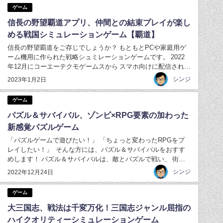
ゲーム
信長の野望覇道アプリ、仲間との結束プレイが楽し
める戦国シミュレーションゲーム【覇道】
信長の野望覇道をご存じでしょうか？ もともとPCや家庭用ゲ
ーム機用に作られた戦略シュミレーションゲームです。 2022
年12月にコーエーテクモゲームスから スマホ向けに配信された
バージョンになります。 信長の野望覇道では、 プレイヤーが
シンジ
2023年1月2日
好きな大名に仕えて、 領主として領土争いや攻城戦などに次々
と参加し、 天下統一を目指...
ゲーム
パズル＆サバイバル、ゾンビ×RPG要素の加わった
新感覚パズルゲーム
「パズルゲームで遊びたい！」 「ちょっと変わったRPGをプ
レイしたい！」 そんな方には、パズル＆サバイバルをおすす
めします！ パズル＆サバイバルは、敵とパズルで戦い、 街を
発展させていくという新感覚のRPGゲームです。 パズルは３
シンジ
2022年12月24日
マッチパートで サクサク進んでいくので爽快感が味わえます！
そのため、 パズルゲームを楽...
ゲーム
大三国志、戦法は千変万化！三国志ジャンル屈指の
ハイクオリティーシミュレーションゲーム