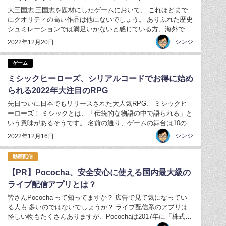
大三国志 三国志を題材にしたゲームにおいて、 これほどまで
にクオリティの高い作品は他にないでしょう。 ありふれた歴史
シュミレーションでは満足いかないと感じている方、海外で最
も評価が高いと言われている本作を思う存分楽しんでみたはい
シンジ
2022年12月20日
かがでしょうか？ 大三国志の内容、 大三国志の魅力、 大三国
志のインストール方法とまとめ、 ...
ゲーム
ミシックヒーローズ、シリアルコードでお得に始め
られる2022年大注目のRPG
先日ついに日本でもリリースされた大人気RPG、 ミシックヒ
ーローズ！ ミシックとは、「伝統的な物語の中で語られる」と
いう意味があるそうです。 名前の通り、ゲームの舞台は10の広
大な大陸。 そこで繰り広げられる、数千年にわたる壮大なスト
シンジ
2022年12月16日
ーリー。 今回はそんな『ミシックヒーローズ』の魅力をご紹介
したいと思います。 ミシック...
動画配信
【PR】Pococha、安全安心に使える国内最大級の
ライブ配信アプリとは？
皆さんPococha って知ってますか？ 広告で見て気になってい
る人も 多いのではないでしょうか？ ライブ配信系のアプリは
怪しい物もたくさんありますが、Pocochaは2017年に「株式会