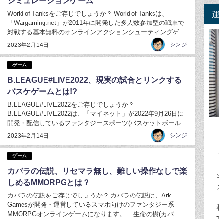
シミュレーションゲーム
World of Tanksをご存じでしょうか？ World of Tanksは、
「Wargaming.net」が2011年に開発した多人数参加型の戦車で
対戦する基本無料のオンラインアクションシューティングゲー
ムです。 現状では、全世界で1億6千万人がプレイする人気のゲ
シンジ
2023年2月14日
ームになっています。 World of Tanks...
ゲーム
B.LEAGUE#LIVE2022、現実の試合とリンクする
バスケゲームとは!?
B.LEAGUE#LIVE2022をご存じでしょうか？
B.LEAGUE#LIVE2022は、「マイネット」が2022年9月26日に
開発・配信しているファンタジースポーツ(バスケットボール)
ゲーム。 B.LEAGUE#LIVE2022は、 実際の「Bリーグ (ジャパ
シンジ
2023年2月14日
ン・プロフェッショナル・バスケットリーグ)」の試合デ...
ゲーム
カバラの伝説、リセマラ無し、難しい操作なしで楽
しめるMMORPGとは？
カバラの伝説をご存じでしょうか？ カバラの伝説は、Ark
Gamesが開発・運営しているスマホ向けのファンタジー系
MMORPGオンラインゲームになります。 「生命の樹(カバ