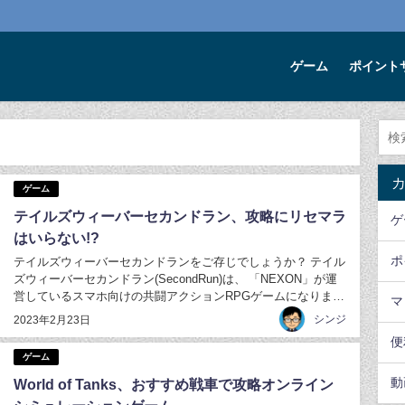
ゲーム
ポイント
ゲーム
テイルズウィーバーセカンドラン、攻略にリセマラ
ゲ
はいらない!?
ポ
テイルズウィーバーセカンドランをご存じでしょうか？ テイル
ズウィーバーセカンドラン(SecondRun)は、 「NEXON」が運
営しているスマホ向けの共闘アクションRPGゲームになりま
マ
す。 前作であるPC版のテイルズウィーバーから大幅リメイク
シンジ
2023年2月23日
される形で、2022年11月にリリースされました。 早速ゲーム
便
を開始すると、 ...
ゲーム
動
World of Tanks、おすすめ戦車で攻略オンライン