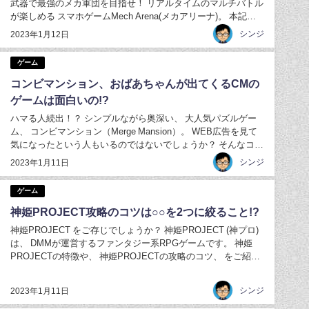
武器で最強のメカ軍団を目指せ！ リアルタイムのマルチバトル
が楽しめる スマホゲームMech Arena(メカアリーナ)。 本記事
ではメカアリーナの魅力や攻略方法をご紹介します。 メカアリ
シンジ
2023年1月12日
ーナの特徴 冒頭でもご紹介した通り、 メカアリーナはメカと
武器をカスタマイズ...
ゲーム
コンビマンション、おばあちゃんが出てくるCMの
ゲームは面白いの!?
ハマる人続出！？ シンプルながら奥深い、 大人気パズルゲー
ム、 コンビマンション（Merge Mansion）。 WEB広告を見て
気になったという人もいるのではないでしょうか？ そんなコン
ビマンションの特徴、 コンビマンションをオススメしたい人、
シンジ
2023年1月11日
コンビマンションのオススメ課金方法、 をご紹介します。 コ
ンビマンション...
ゲーム
神姫PROJECT攻略のコツは○○を2つに絞ること!?
神姫PROJECT をご存じでしょうか？ 神姫PROJECT (神プロ)
は、 DMMが運営するファンタジー系RPGゲームです。 神姫
PROJECTの特徴や、 神姫PROJECTの攻略のコツ、 をご紹介
する前にどんなゲームかお伝えします。 プレイヤーは様々な能
力を持った可愛い美少女キャラ(神姫)を率いて、世界の終焉(ラ
シンジ
2023年1月11日
グ...