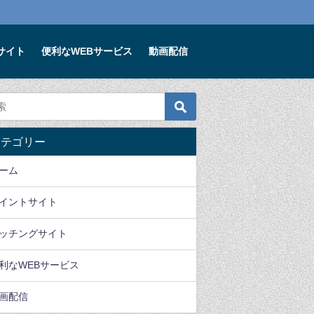
サイト
便利なWEBサービス
動画配信
便利なWEBサービス
ゲーム
カテゴリー
賢いママは玩具もレンタ
2021年3月オススメアプ
魔剣伝説リセ
ルする時代です。キッ
リゲーム【3選】
い？全世界50
ーム
ズ・ラボラトリーズのレ
ンロードの大
2021年3月1日
ンタルおもちゃサービス
MMORPG
イントサイト
2020年2月4日
2020年9月11日
ッチングサイト
利なWEBサービス
画配信