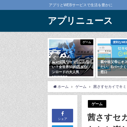
アプリとWEBサービスで生活を豊かに
アプリニュース
ゲーム
ゲーム
便利なWEBサービス
スメアプ
魔剣伝説リセマラいらな
親や祖父母にオススメし
動画
い？全世界5000万ダウ
たい、Eパークくすりの
なが
ンロードの大人気
窓口
きる?V
MMORPG
2020年3月14日
2020
2020年9月11日
ホーム
ゲーム
茜さすセカイでキミ
ゲーム
茜さすセ
シェア