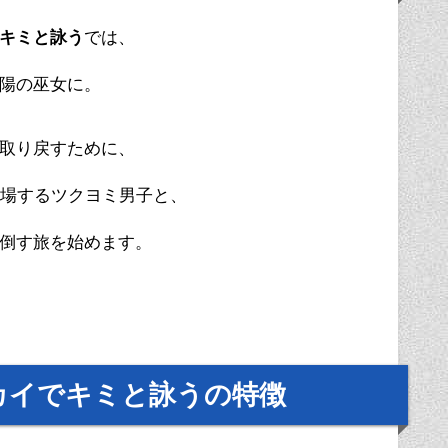
キミと詠う
では、
陽の巫女に。
取り戻すために、
登場するツクヨミ男子と、
倒す旅を始めます。
カイでキミと詠うの特徴