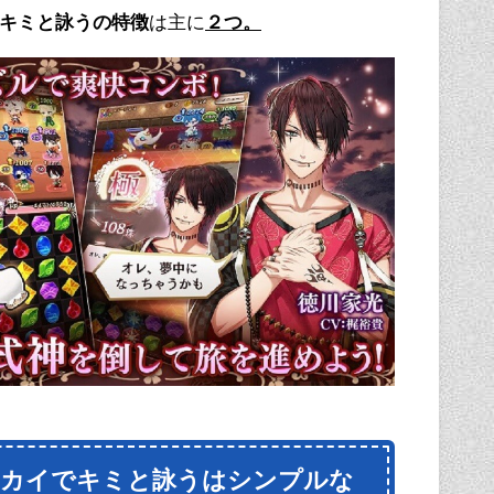
キミと詠うの特徴
は主に
２つ。
セカイでキミと詠うはシンプルな