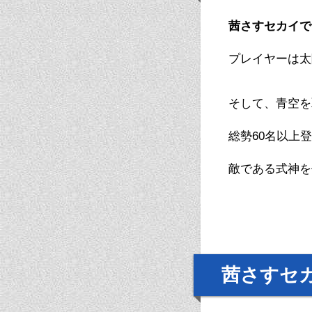
茜さすセカイで
プレイヤーは太
そして、青空を
総勢60名以上
敵である式神を
茜さすセ