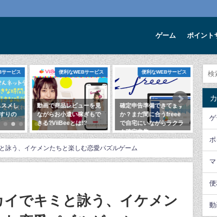
ゲーム
ポイント
便利なWEBサービス
便利なWEBサービス
ゲーム
で商品レビューを見
確定申告準備できてます
Rise of Kingdoms、リ
らお小遣い稼ぎもで
か？まだ間に合うfreee
セマラ不要、毎日ログイ
ゲ
iiBeeとは!?
で自宅にいながらラクラ
ンだけでかなり有利にな
ク確定申告
る良心的な戦略趣味レー
年3月21日
ポ
ションゲーム
2020年2月1日
と詠う、イケメンたちと楽しむ恋愛パズルゲーム
2020年12月11日
マ
便
カイでキミと詠う、イケメン
動