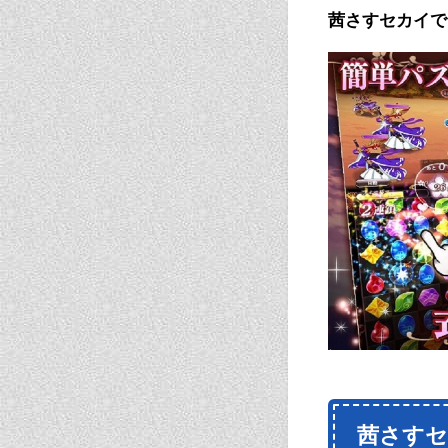
茜さすセカイで
茜さす