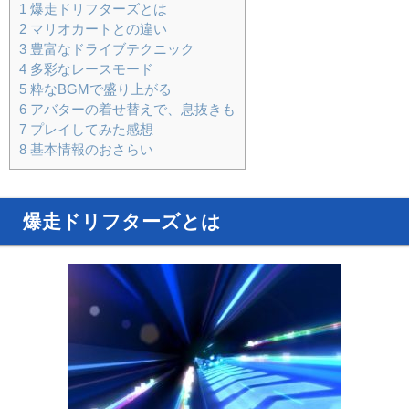
1
爆走ドリフターズとは
2
マリオカートとの違い
3
豊富なドライブテクニック
4
多彩なレースモード
5
粋なBGMで盛り上がる
6
アバターの着せ替えで、息抜きも
7
プレイしてみた感想
8
基本情報のおさらい
爆走ドリフターズとは