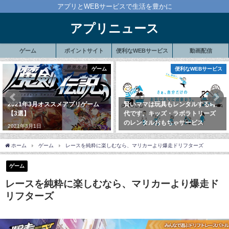
アプリとWEBサービスで生活を豊かに
アプリニュース
ゲーム
ポイントサイト
便利なWEBサービス
動画配信
ゲーム
便利なWEBサービス
2021年3月オススメアプリゲーム
賢いママは玩具もレンタルする時
【3選】
代です。キッズ・ラボラトリーズ
のレンタルおもちゃサービス
2021年3月1日
2020年2月4日
ホーム
ゲーム
レースを純粋に楽しむなら、マリカーより爆走ドリフターズ
ゲーム
レースを純粋に楽しむなら、マリカーより爆走ド
リフターズ