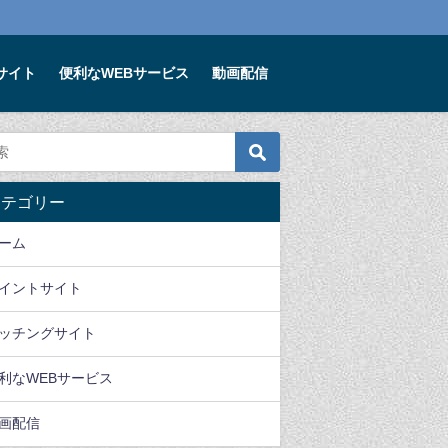
サイト
便利なWEBサービス
動画配信
便利なWEBサービス
便利なWEBサービス
便利なW
カテゴリー
確定申告準備できてます
親や祖父母にオススメし
賢いママは玩
か？まだ間に合うfreee
たい、Eパークくすりの
ルする時代で
ーム
で自宅にいながらラクラ
窓口
ズ・ラボラト
ク確定申告
ンタルおもち
2020年3月14日
イントサイト
2020年2月1日
2020年2月4日
ッチングサイト
利なWEBサービス
画配信