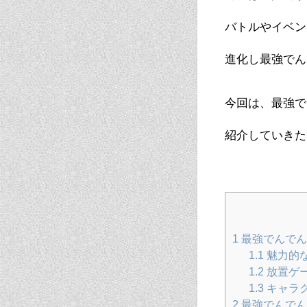
バトルやイベン
進化し最強でん
今回は、最強で
紹介していきた
1
最強でんでん
1.1
魅力的
1.2
放置ゲ
1.3
キャラ
2
最強でんでん