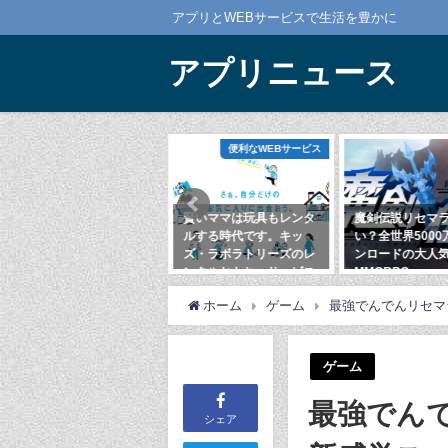
アプリとWEBサービスで生活を豊かに
アプリニュース
サービス
便利なWEBサービス
ゲーム
スメし
賢いママは玩具もレンタ
魔剣伝説リセマラいらな
Rise 
すりの
ルする時代です。キッ
い？全世界5000万ダウ
セマラ
ズ・ラボラトリーズのレ
ンロードの大人気
ンだけ
ンタルおもちゃサービス
MMORPG
る良心
ション
2020年2月4日
2020年9月11日
ホーム
ゲーム
最強でんでんリセマ
2020年
ゲーム
最強でん
シェア