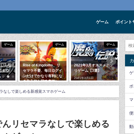
ゲーム
ポイント
ゲーム
ゲーム
便利なWEBサービス
of Kingdoms、リ
2021年3月オススメアプ
動画で商品レビューを見
不要、毎日ログイ
リゲーム【3選】
ながらお小遣い稼ぎもで
ゲ
でかなり有利にな
きる?ViiBeeとは!?
2021年3月1日
的な戦略趣味レー
2020年3月21日
ポ
ゲーム
ラなしで楽しめる新感覚スマホゲーム
12月11日
マ
便
でんリセマラなしで楽しめる
動