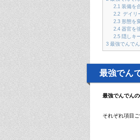
2.1
装備を
2.2
デイリ
2.3
形態を
2.4
器官を
2.5
隠しキ
3
最強でんでん
最強でん
最強でんでんの
それぞれ項目ご