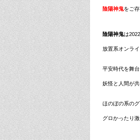
陰陽神鬼
をご存
陰陽神鬼
は20
放置系オンライ
平安時代を舞台
妖怪と人間が共
ほのぼの系のグ
グロかったり激