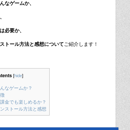
んなゲームか、
、
は必要か、
ストール方法と感想について
ご紹介します！
tents
[
hide
]
んなゲームか？
徴
課金でも楽しめるか？
ンストール方法と感想