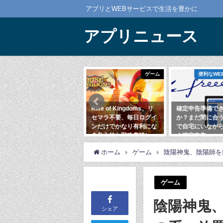
アプリとWEBサービスで生活を豊かに
アプリニュース
ゲーム
ゲーム
便利なWEBサービス
リセマラいらな
Rise of Kingdoms、リ
確定申告準備できてます
界5000万ダウ
セマラ不要、毎日ログイ
か？まだ間に合うfreee
の大人気
ンだけでかなり有利にな
で自宅にいながらラクラ
G
る良心的な戦略趣味レー
ク確定申告
ションゲーム
11日
2020年2月1日
ホーム
ゲーム
陰陽神鬼、陰陽師を
2020年12月11日
ゲーム
陰陽神鬼
シェア