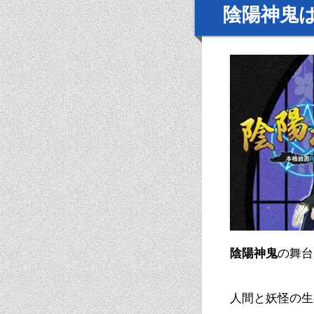
陰陽神鬼
陰陽神鬼
の舞台
人間と妖怪の生