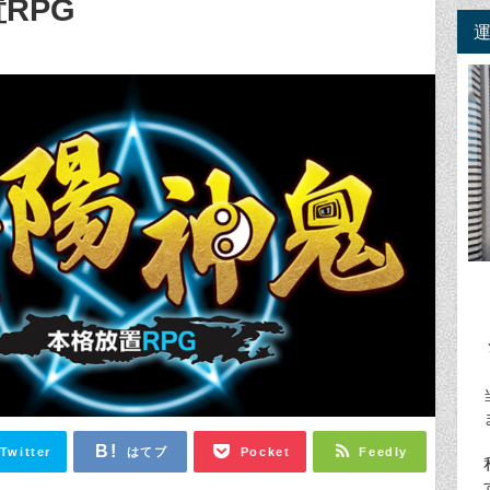
RPG
Twitter
はてブ
Pocket
Feedly