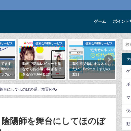
ゲーム
ポイント
便利なWEBサービス
便利なWEBサービス
動画で商品レビューを見
親や祖父母にオススメし
2021年3月オス
ながらお小遣い稼ぎもで
たい、Eパークくすりの
リゲーム【3選】
ゲ
きる?ViiBeeとは!?
窓口
2021年3月1日
2020年3月21日
2020年3月14日
ポ
舞台にしてほのぼの系、放置RPG
マ
便
、陰陽師を舞台にしてほのぼ
動