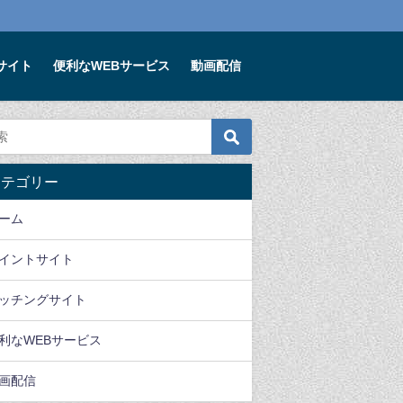
サイト
便利なWEBサービス
動画配信
ゲーム
便利なWEBサービス
ゲーム
カテゴリー
スメアプ
賢いママは玩具もレンタ
魔剣伝説リセマラいらな
Rise
ルする時代です。キッ
い？全世界5000万ダウ
セマ
ーム
ズ・ラボラトリーズのレ
ンロードの大人気
ンだ
ンタルおもちゃサービス
MMORPG
る良
イントサイト
ショ
2020年2月4日
2020年9月11日
2020
ッチングサイト
利なWEBサービス
画配信