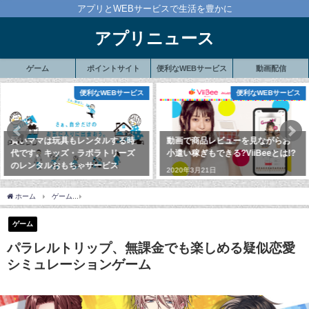
アプリとWEBサービスで生活を豊かに
アプリニュース
ゲーム
ポイントサイト
便利なWEBサービス
動画配信
便利なWEBサービス
便利なWEBサービス
賢いママは玩具もレンタルする時
動画で商品レビューを見ながらお
代です。キッズ・ラボラトリーズ
小遣い稼ぎもできる?ViiBeeとは!?
のレンタルおもちゃサービス
2020年3月21日
2020年2月4日
ホーム
ゲーム
パラレルトリップ、無課金でも楽しめる疑似恋愛シミュレーションゲ
ゲーム
パラレルトリップ、無課金でも楽しめる疑似恋愛
シミュレーションゲーム