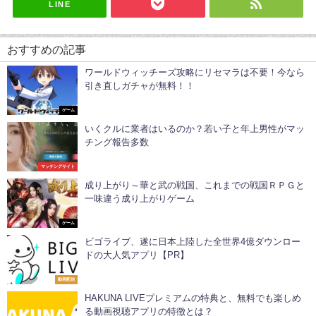
LINE
おすすめの記事
ワールドウィッチーズ攻略にリセマラは不要！今なら
引き直しガチャが無料！！
ゲーム
いくクルに業者はいるのか？若い子と年上男性がマッ
チング報告多数
マッチングサイト
成り上がり～華と武の戦国、これまでの戦国ＲＰＧと
一味違う成り上がりゲーム
ゲーム
ビゴライブ、遂に日本上陸した全世界4億ダウンロー
ドの大人気アプリ【PR】
動画配信
HAKUNA LIVEプレミアムの特典と、無料でも楽しめ
る動画視聴アプリの特徴とは？