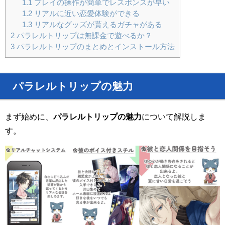
1.1
プレイの操作が簡単でレスポンスが早い
1.2
リアルに近い恋愛体験ができる
1.3
リアルなグッズが貰えるガチャがある
2
パラレルトリップは無課金で遊べるか？
3
パラレルトリップのまとめとインストール方法
パラレルトリップの魅力
まず始めに、
パラレルトリップの魅力
について解説しま
す。