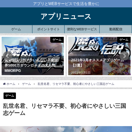
アプリとWEBサービスで生活を豊かに
アプリニュース
ゲーム
ポイントサイト
便利なWEBサービス
動画配信
ゲーム
便利なWEBサービ
2021年3月オススメアプリゲーム
動画で商品レビューを見ながらお
【3選】
小遣い稼ぎもできる?ViiBeeとは!?
2021年3月1日
2020年3月21日
ホーム
ゲーム
乱世名君、リセマラ不要、初心者にやさしい三国志ゲーム
ゲーム
乱世名君、リセマラ不要、初心者にやさしい三国
志ゲーム