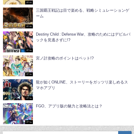
ゲーム
三国覇王戦記は目で楽める、戦略シミュレーションゲ
ーム
ゲーム
Destiny Child : Defense War、攻略のためにはデビルパ
ックを見逃さずに!?
ゲーム
宮ノ計攻略のポイントはペット!?
ゲーム
龍が如くONLINE、ストーリーをガッツリ楽しめるス
マホアプリ
ゲーム
FGO、アプリ版の魅力と攻略法とは？
ゲーム