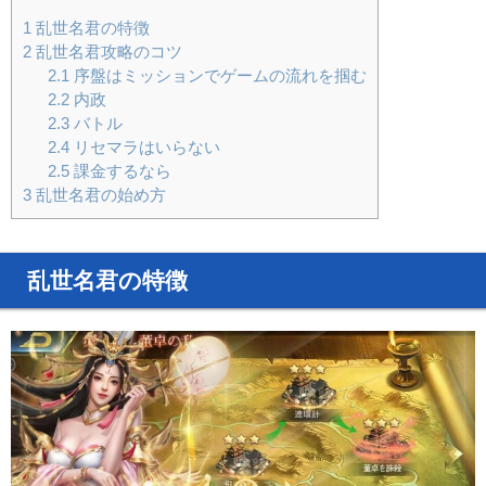
1
乱世名君の特徴
2
乱世名君攻略のコツ
2.1
序盤はミッションでゲームの流れを掴む
2.2
内政
2.3
バトル
2.4
リセマラはいらない
2.5
課金するなら
3
乱世名君の始め方
乱世名君の特徴