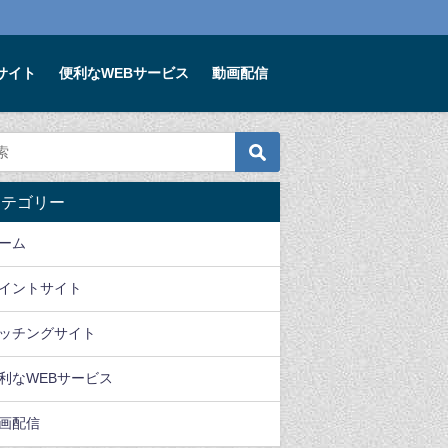
サイト
便利なWEBサービス
動画配信
便利なWEBサービス
ゲーム
便利なWEBサ
カテゴリー
確定申告準備できてます
魔剣伝説リセマラいらな
親や祖父母にオスス
か？まだ間に合うfreee
い？全世界5000万ダウ
たい、Eパークくす
ーム
で自宅にいながらラクラ
ンロードの大人気
窓口
ク確定申告
MMORPG
2020年3月14日
イントサイト
020年2月1日
2020年9月11日
ッチングサイト
利なWEBサービス
画配信