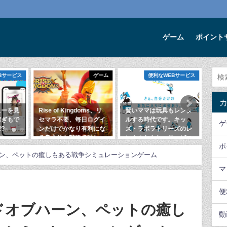
ゲーム
ポイント
ゲーム
便利なWEBサービス
ゲーム
ngdoms、リ
賢いママは玩具もレンタ
2021年3月オススメアプ
毎日ログイ
ルする時代です。キッ
リゲーム【3選】
ゲ
り有利にな
ズ・ラボラトリーズのレ
2021年3月1日
略趣味レー
ンタルおもちゃサービス
ポ
2020年2月4日
2
ン、ペットの癒しもある戦争シミュレーションゲーム
日
マ
便
ドオブハーン、ペットの癒し
動