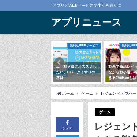
アプリとWEBサービスで生活を豊かに
アプリニュース
ム
便利なWEBサービス
便利なWEBサービス
親や祖父母にオススメし
動画で商品レビューを見
Rise of Ki
たい、Eパークくすりの
ながらお小遣い稼ぎもで
セマラ不要、
窓口
きる?ViiBeeとは!?
ンだけでかな
る良心的な戦
2020年3月14日
2020年3月21日
ションゲーム
ホーム
ゲーム
レジェンドオブハー
2020年12月11
ゲーム
レジェン
シェア