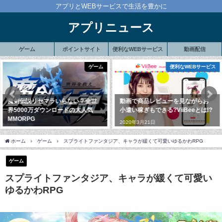
アプリとWEBサービスで生活を豊かに
アプリニュース
ゲーム
ポイントサイト
便利なWEBサービス
動画配信
ゲーム
便利なWEBサービス
伝説リセマラいらない？全世
動画で商品レビューを見ながらお
Ris
00万ダウンロードの大人気
小遣い稼ぎもできる?ViiBeeとは!?
要、
RPG
利に
2020年3月21日
ョン
年9月11日
2020
ホーム
ゲーム
スプライトファンタジア、キャラが緩くて可愛いゆるかわRPG
ゲーム
スプライトファンタジア、キャラが緩くて可愛い
ゆるかわRPG