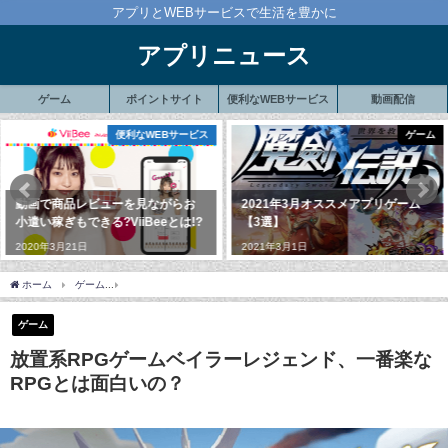
アプリとWEBサービスで生活を豊かに
アプリニュース
ゲーム
ポイントサイト
便利なWEBサービス
動画配信
ゲーム
便利なWEBサービス
2021年3月オススメアプリゲーム
確定申告準備できてますか？まだ
【3選】
間に合うfreeeで自宅にいながらラ
クラク確定申告
2021年3月1日
2020年2月1日
ホーム
ゲーム
放置系RPGゲームベイラーレジェンド、一番楽なRPGとは面白いの？
ゲーム
放置系RPGゲームベイラーレジェンド、一番楽な
RPGとは面白いの？