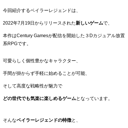
今回紹介するベイラーレジェンドは、
2022年7月19日からリリースされた
新しいゲーム
で、
本作は
Century Games
が配信を開始した３
D
カジュアル放置
系
RPG
です。
可愛らしく個性豊かなキャラクター、
手間が掛からず手軽に始めることが可能、
そして高度な戦略性が魅力で
どの世代でも気楽に楽しめるゲーム
となっています。
そんな
ベイラーレジェンドの特徴
と、