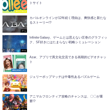
トサイト
ポイントサイト
カバルオンラインが12年続く理由は、爽快感と新たな
るストーリー!?
ゲーム
Infinite Galaxy、ゲームとは思えない圧巻のグラフィッ
ク、SF好きにはたまらない戦略シミュレーション
ゲーム
Azar、アプリで異文化交流できる画期的ビデオチャッ
ト
便利なWEBサービス
ジェリーポップマッチは中毒性あるパズルゲーム
ゲーム
アニマルフロンティア攻略のチャンスは、〇〇が重
要!?
ゲーム