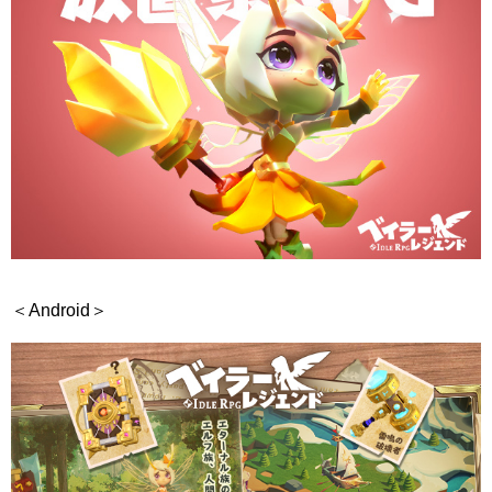
＜Android＞