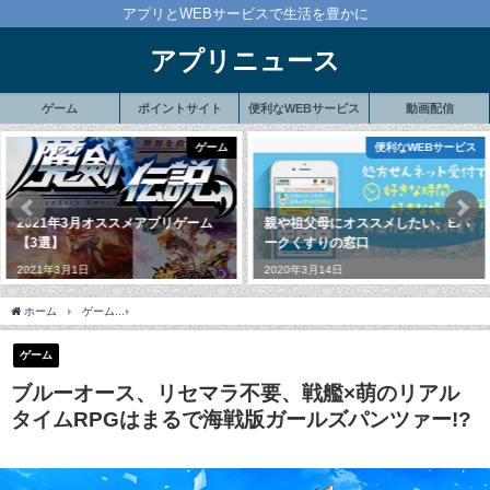
アプリとWEBサービスで生活を豊かに
アプリニュース
ゲーム
ポイントサイト
便利なWEBサービス
動画配信
ゲーム
便利なWEBサービス
1年3月オススメアプリゲーム
親や祖父母にオススメしたい、Eパ
Ris
】
ークくすりの窓口
要、
利に
年3月1日
2020年3月14日
ョン
2020
ホーム
ゲーム
ブルーオース、リセマラ不要、戦艦×萌のリアルタイムRPGはまるで海
ゲーム
ブルーオース、リセマラ不要、戦艦×萌のリアル
タイムRPGはまるで海戦版ガールズパンツァー!?