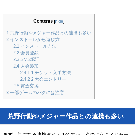
Contents
[
hide
]
1
荒野行動やメジャー作品との連携も多い
2
インストールから遊び方
2.1
インストール方法
2.2
会員登録
2.3
SMS認証
2.4
大会参加
2.4.1
1.チケット入手方法
2.4.2
2.大会エントリー
2.5
賞金交換
3
一部ゲームのバグには注意
荒野行動やメジャー作品との連携も多い
まず、気になる連携タイトルですが、次のようにメジャー