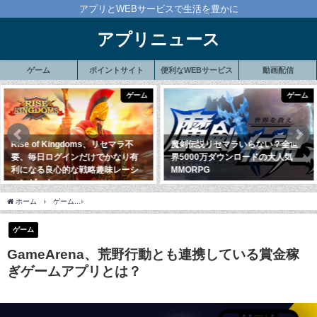
アプリとWEBサービスで生活を豊かに
アプリニュース
ゲーム
ポイントサイト
便利なWEBサービス
動画配信
ゲーム
ゲーム
doms、リセマラ不
魔剣伝説リセマラいらない？全世
親や祖父母にオス
だけでかなり有
界5000万ダウンロードの大人気
ークくすりの窓口
戦略趣味レーシ
MMORPG
2020年3月14日
2020年9月11日
ホーム
ゲーム
GameArena、荒野行動とも連携している賞金稼ぎゲームアプリとは？
ゲーム
GameArena、荒野行動とも連携している賞金稼
ぎゲームアプリとは？