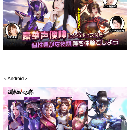
＜Android＞