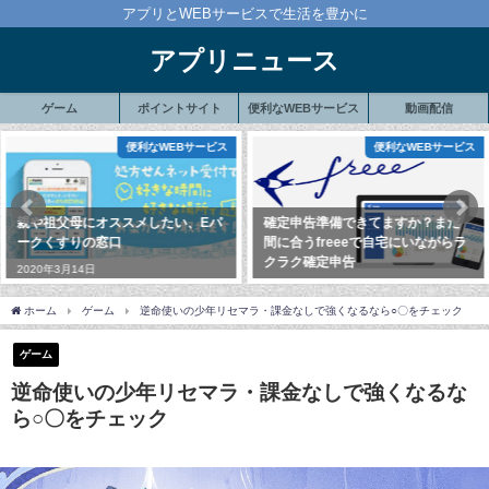
アプリとWEBサービスで生活を豊かに
アプリニュース
ゲーム
ポイントサイト
便利なWEBサービス
動画配信
ビス
便利なWEBサービス
ゲ
パ
確定申告準備できてますか？まだ
2021年3月オススメアプリゲー
間に合うfreeeで自宅にいながらラ
【3選】
クラク確定申告
2021年3月1日
2020年2月1日
ホーム
ゲーム
逆命使いの少年リセマラ・課金なしで強くなるなら○〇をチェック
ゲーム
逆命使いの少年リセマラ・課金なしで強くなるな
ら○〇をチェック