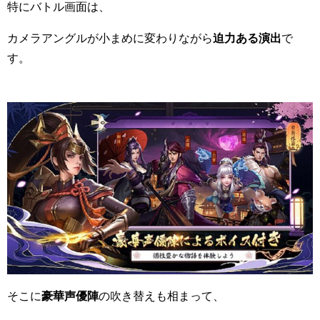
特にバトル画面は、
カメラアングルが小まめに変わりながら
迫力ある演出
で
す。
そこに
豪華声優陣
の吹き替えも相まって、