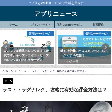
アプリとWEBサービスで生活を豊かに
アプリニュース
ゲーム
ポイントサイト
便利なWEBサービス
動画配信
便利なWEBサービス
便利なWEBサービス
賢いママは玩具もレンタルする時
親や祖父母にオススメしたい、Eパ
代です。キッズ・ラボラトリーズ
ークくすりの窓口
のレンタルおもちゃサービス
2020年3月14日
2020年2月4日
ホーム
ゲーム
ラスト・ラグナレク、攻略に有効な課金方法は？
ゲーム
ラスト・ラグナレク、攻略に有効な課金方法は？