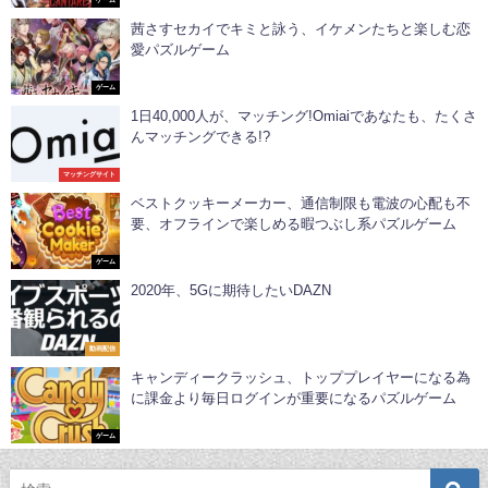
ゲーム
茜さすセカイでキミと詠う、イケメンたちと楽しむ恋
愛パズルゲーム
ゲーム
1日40,000人が、マッチング!Omiaiであなたも、たくさ
んマッチングできる!?
マッチングサイト
ベストクッキーメーカー、通信制限も電波の心配も不
要、オフラインで楽しめる暇つぶし系パズルゲーム
ゲーム
2020年、5Gに期待したいDAZN
動画配信
キャンディークラッシュ、トッププレイヤーになる為
に課金より毎日ログインが重要になるパズルゲーム
ゲーム