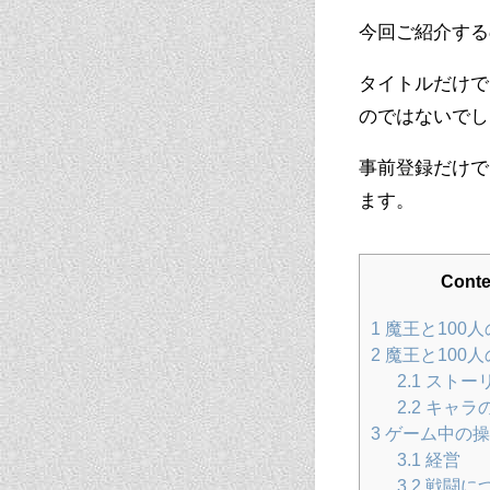
今回ご紹介する
タイトルだけで
のではないでし
事前登録だけで
ます。
Conte
1
魔王と100
2
魔王と100
2.1
ストー
2.2
キャラ
3
ゲーム中の操
3.1
経営
3.2
戦闘に