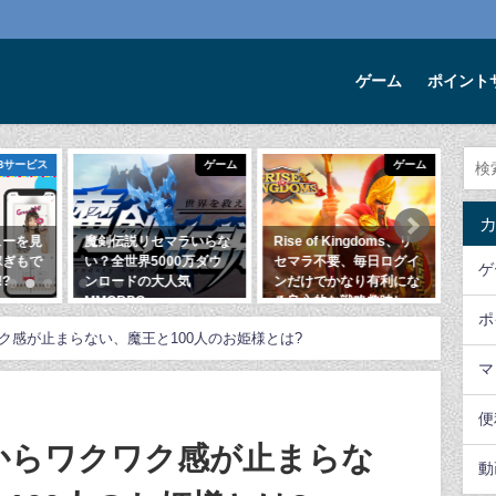
ゲーム
ポイント
ゲーム
ゲーム
便利なWEBサービス
マラいらな
Rise of Kingdoms、リ
親や祖父母にオススメし
2
0万ダウ
セマラ不要、毎日ログイ
たい、Eパークくすりの
リ
ゲ
人気
ンだけでかなり有利にな
窓口
20
る良心的な戦略趣味レー
2020年3月14日
ポ
ションゲーム
ク感が止まらない、魔王と100人のお姫様とは?
2020年12月11日
マ
便
からワクワク感が止まらな
動