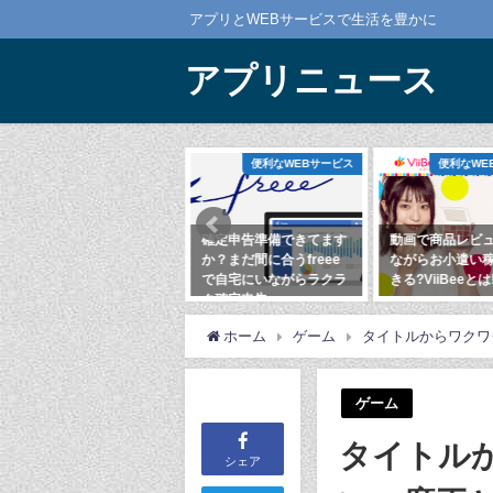
アプリとWEBサービスで生活を豊かに
アプリニュース
便利なWEBサービス
便利なWEBサービス
確定申告準備できてます
動画で商品レビューを見
魔剣伝説リセ
か？まだ間に合うfreee
ながらお小遣い稼ぎもで
い？全世界500
で自宅にいながらラクラ
きる?ViiBeeとは!?
ンロードの大
ク確定申告
MMORPG
2020年3月21日
2020年2月1日
2020年9月11日
ホーム
ゲーム
タイトルからワクワ
ゲーム
タイトル
シェア