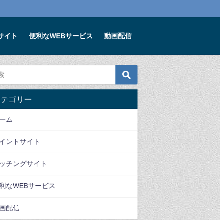
サイト
便利なWEBサービス
動画配信
ゲーム
便利なWEBサービス
便利なWEBサー
カテゴリー
021年3月オススメアプ
賢いママは玩具もレンタ
確定申告準備できてま
ゲーム【3選】
ルする時代です。キッ
か？まだ間に合うfree
ーム
ズ・ラボラトリーズのレ
で自宅にいながらラク
21年3月1日
ンタルおもちゃサービス
ク確定申告
イントサイト
2020年2月4日
2020年2月1日
ッチングサイト
利なWEBサービス
画配信