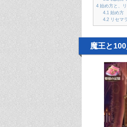
4
始め方と、リ
4.1
始め方
4.2
リセマ
魔王と10